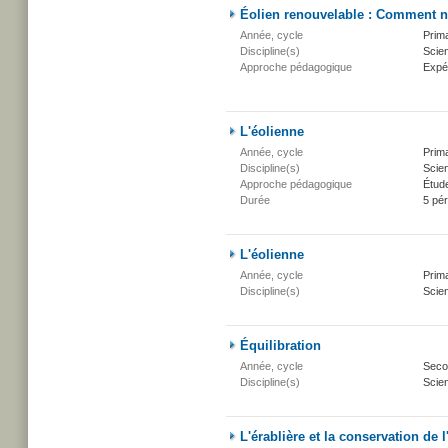
Éolien renouvelable : Comment na
Année, cycle
Prima
Discipline(s)
Scien
Approche pédagogique
Expé
L'éolienne
Année, cycle
Prima
Discipline(s)
Scien
Approche pédagogique
Étud
Durée
5 pé
L'éolienne
Année, cycle
Prima
Discipline(s)
Scien
Équilibration
Année, cycle
Secon
Discipline(s)
Scien
L'érablière et la conservation de l