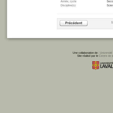
Année, cycle
Secon
Discipline(s)
Scien
1
Une collaboration de :
Université
Site réalisé par le
Centre de 