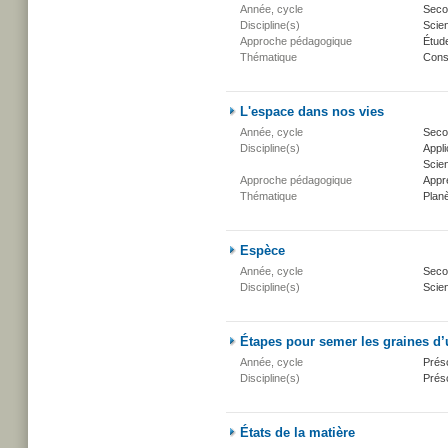
Année, cycle
Secon
Discipline(s)
Scien
Approche pédagogique
Étud
Thématique
Conse
L'espace dans nos vies
Année, cycle
Secon
Discipline(s)
Appli
Scien
Approche pédagogique
Appr
Thématique
Planè
Espèce
Année, cycle
Secon
Discipline(s)
Scien
Étapes pour semer les graines d’
Année, cycle
Présc
Discipline(s)
Présc
États de la matière