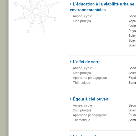
L'éducation à la viabilité urbain
environnementales
Année, cycle
Seco
Discipline(s)
Appli
Chim
Phys
Scie
Scien
Scien
L'effet de serre
Année, cycle
Secon
Discipline(s)
Scien
Approche pédagogique
Expé
Thématique
Somm
Égout à ciel ouvert
Année, cycle
Secon
Discipline(s)
Scien
Approche pédagogique
Étud
Thématique
Somm