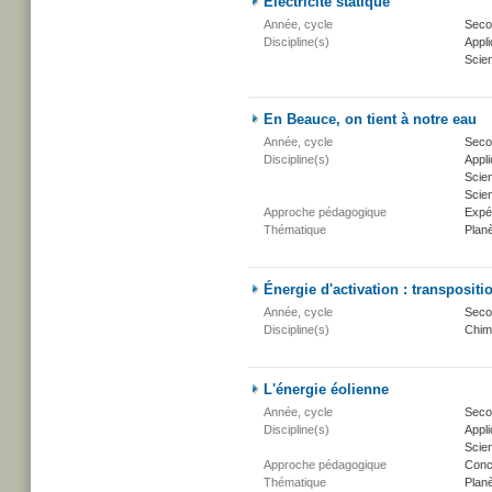
Électricité statique
Année, cycle
Secon
Discipline(s)
Appli
Scien
En Beauce, on tient à notre eau
Année, cycle
Secon
Discipline(s)
Appli
Scie
Scien
Approche pédagogique
Expé
Thématique
Planè
Énergie d'activation : transpositi
Année, cycle
Secon
Discipline(s)
Chim
L'énergie éolienne
Année, cycle
Secon
Discipline(s)
Appli
Scien
Approche pédagogique
Conc
Thématique
Planè