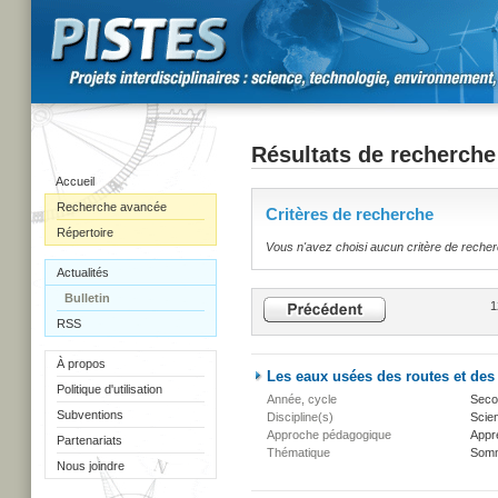
Résultats de recherche
Accueil
Recherche avancée
Critères de recherche
Répertoire
Vous n'avez choisi aucun critère de reche
Actualités
Bulletin
1
RSS
À propos
Les eaux usées des routes et des
Politique d'utilisation
Année, cycle
Secon
Subventions
Discipline(s)
Scien
Approche pédagogique
Appr
Partenariats
Thématique
Somm
Nous joindre