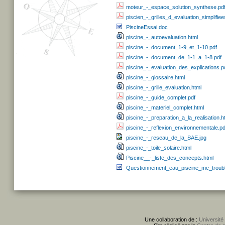
moteur_-_espace_solution_synthese.pd
piscien_-_grilles_d_evaluation_simplifiee
PiscineEssai.doc
piscine_-_autoevaluation.html
piscine_-_document_1-9_et_1-10.pdf
piscine_-_document_de_1-1_a_1-8.pdf
piscine_-_evaluation_des_explications.p
piscine_-_glossaire.html
piscine_-_grille_evaluation.html
piscine_-_guide_complet.pdf
piscine_-_materiel_complet.html
piscine_-_preparation_a_la_realisation.h
piscine_-_reflexion_environnementale.pd
piscine_-_reseau_de_la_SAE.jpg
piscine_-_toile_solaire.html
Piscine__-_liste_des_concepts.html
Questionnement_eau_piscine_me_troub
Une collaboration de :
Université