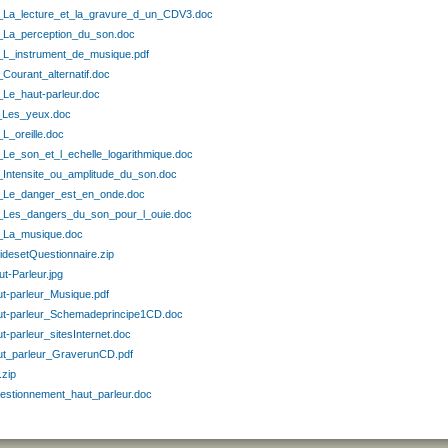
_La_lecture_et_la_gravure_d_un_CDV3.doc
_La_perception_du_son.doc
_L_instrument_de_musique.pdf
Courant_alternatif.doc
_Le_haut-parleur.doc
_Les_yeux.doc
L_oreille.doc
_Le_son_et_l_echelle_logarithmique.doc
_Intensite_ou_amplitude_du_son.doc
_Le_danger_est_en_onde.doc
_Les_dangers_du_son_pour_l_ouie.doc
_La_musique.doc
idesetQuestionnaire.zip
t-Parleur.jpg
ut-parleur_Musique.pdf
ut-parleur_Schemadeprincipe1CD.doc
t-parleur_sitesInternet.doc
ut_parleur_GraverunCD.pdf
.zip
estionnement_haut_parleur.doc