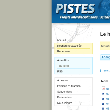
Le h
Accueil
Recherche avancée
Situat
Répertoire
Actualités
Bulletin
Liste 
RSS
À propos
Nom
Politique d'utilisation
01
Subventions
02
Partenariats
03
Nous joindre
04
05