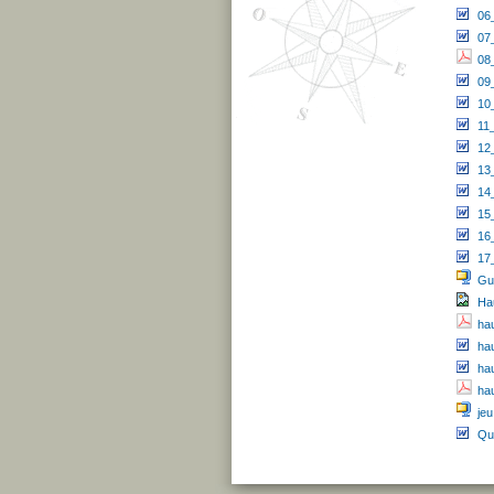
06
07
08
09_
10
11
12_
13
14
15
16
17
Gu
Hau
ha
ha
hau
ha
jeu
Qu