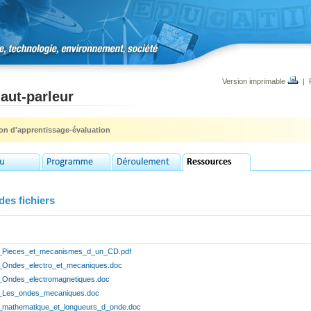
Version imprimable
|
aut-parleur
ion d'apprentissage-évaluation
des fichiers
_Pieces_et_mecanismes_d_un_CD.pdf
_Ondes_electro_et_mecaniques.doc
_Ondes_electromagnetiques.doc
_Les_ondes_mecaniques.doc
_mathematique_et_longueurs_d_onde.doc