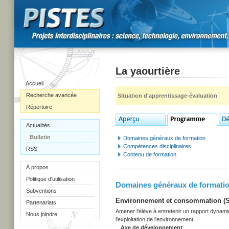
La yaourtière
Accueil
Recherche avancée
Situation d'apprentissage-évaluation
Répertoire
Actualités
Bulletin
Domaines généraux de formation
Compétences disciplinaires
RSS
Contenu de formation
À propos
Politique d'utilisation
Domaines généraux de formati
Subventions
Environnement et consommation (Sec
Partenariats
Amener l'élève à entretenir un rapport dynami
Nous joindre
l'exploitation de l'environnement.
Axe de développement