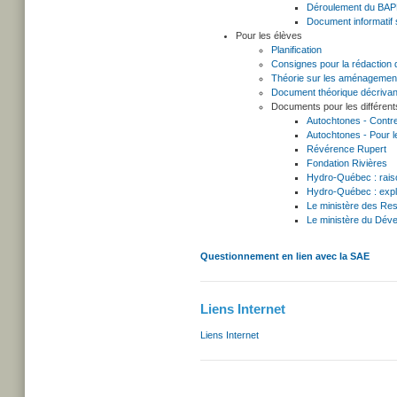
Déroulement du BA
Document informatif 
Pour les élèves
Planification
Consignes pour la rédaction
Théorie sur les aménagement
Document théorique décrivant
Documents pour les différen
Autochtones - Contre 
Autochtones - Pour le
Révérence Rupert
Fondation Rivières
Hydro-Québec : raiso
Hydro-Québec : expli
Le ministère des Res
Le ministère du Dév
Questionnement en lien avec la SAE
Liens Internet
Liens Internet