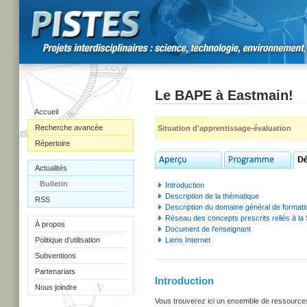
Le BAPE à Eastmain!
Accueil
Recherche avancée
Situation d'apprentissage-évaluation
Répertoire
Actualités
Bulletin
Introduction
Description de la thématique
RSS
Description du domaine général de formati
Réseau des concepts prescrits reliés à la
À propos
Document de l'enseignant
Politique d'utilisation
Liens Internet
Subventions
Partenariats
Introduction
Nous joindre
Vous trouverez ici un ensemble de ressources u