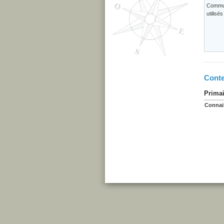
Commun
utilisé
Conte
Primai
Connai