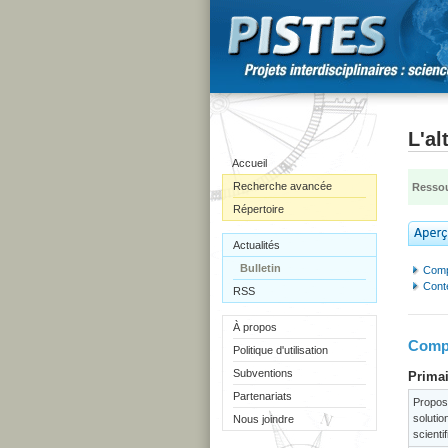
L'al
Accueil
Recherche avancée
Ressou
Répertoire
Actualités
Bulletin
Comp
Cont
RSS
À propos
Compé
Politique d'utilisation
Subventions
Primai
Partenariats
Propos
solutio
Nous joindre
scienti