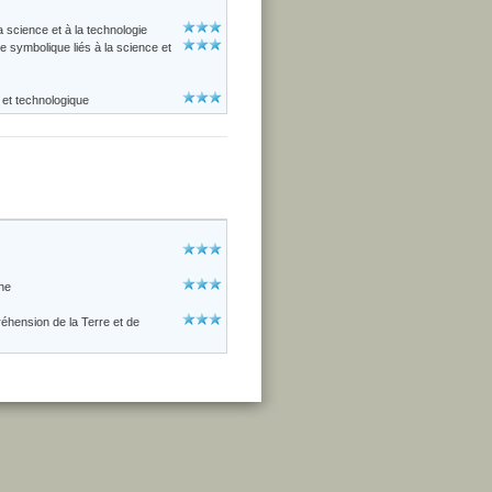
 science et à la technologie
e symbolique liés à la science et
 et technologique
ne
réhension de la Terre et de