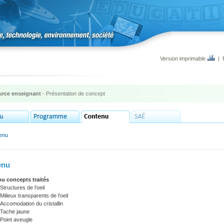
Version imprimable
|
rce enseignant
- Présentation de concept
enu
enu
ou concepts traités
Structures de l'oeil
Milieux transparents de l'oeil
Accomodation du cristallin
Tache jaune
Point aveugle