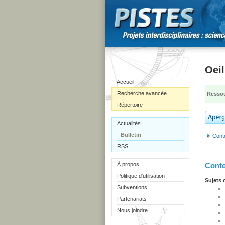
Oeil
Accueil
Recherche avancée
Ressou
Répertoire
Actualités
Bulletin
Cont
RSS
À propos
Cont
Politique d'utilisation
Sujets 
Subventions
Partenariats
Nous joindre