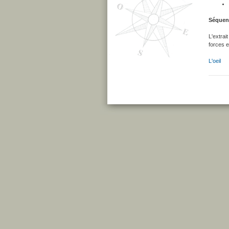
Séquen
L'extrai
forces e
L'oeil