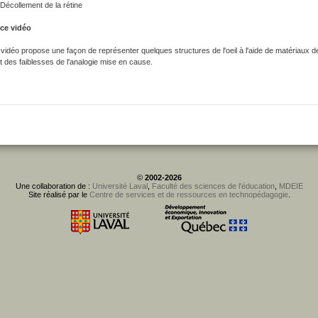
Décollement de la rétine
ce vidéo
t vidéo propose une façon de représenter quelques structures de l'oeil à l'aide de matériaux de 
t des faiblesses de l'analogie mise en cause.
©
2002-2026
Une collaboration de :
Université Laval
,
Faculté des sciences de l'éducation
,
MDEIE
Site réalisé par le
Centre de services et de ressources en technopédagogie
.