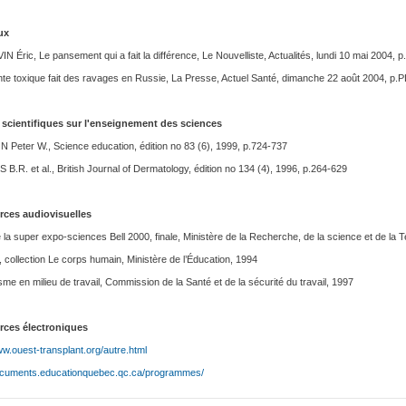
ux
 Éric, Le pansement qui a fait la différence, Le Nouvelliste, Actualités, lundi 10 mai 2004, p
nte toxique fait des ravages en Russie, La Presse, Actuel Santé, dimanche 22 août 2004, p.
 scientifiques sur l'enseignement des sciences
Peter W., Science education, édition no 83 (6), 1999, p.724-737
.R. et al., British Journal of Dermatology, édition no 134 (4), 1996, p.264-629
ces audiovisuelles
e la super expo-sciences Bell 2000, finale, Ministère de la Recherche, de la science et de la 
 collection Le corps humain, Ministère de l’Éducation, 1994
me en milieu de travail, Commission de la Santé et de la sécurité du travail, 1997
ces électroniques
ww.ouest-transplant.org/autre.html
documents.educationquebec.qc.ca/programmes/