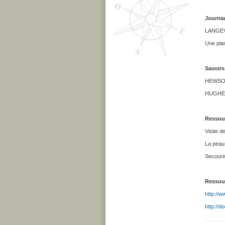
Journa
LANGEVIN
Une pla
Savoirs
HEWSON 
HUGHES B
Ressour
Visite d
La peau,
Secouris
Ressour
http://w
http://