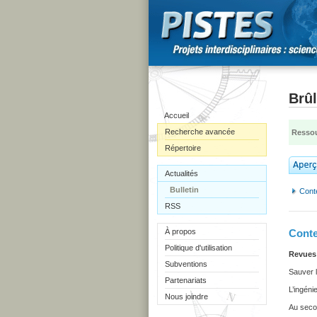
Brûl
Accueil
Recherche avancée
Ressou
Répertoire
Actualités
Bulletin
Cont
RSS
À propos
Cont
Politique d'utilisation
Revues 
Subventions
Sauver l
Partenariats
L’ingéni
Nous joindre
Au secou