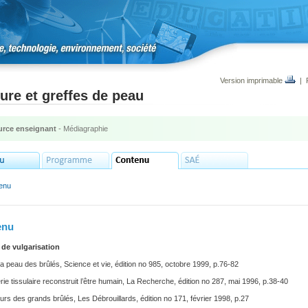
Version imprimable
|
ure et greffes de peau
rce enseignant
- Médiagraphie
enu
enu
de vulgarisation
a peau des brûlés, Science et vie, édition no 985, octobre 1999, p.76-82
erie tissulaire reconstruit l’être humain, La Recherche, édition no 287, mai 1996, p.38-40
rs des grands brûlés, Les Débrouillards, édition no 171, février 1998, p.27