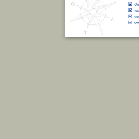
Qu
te
te
te