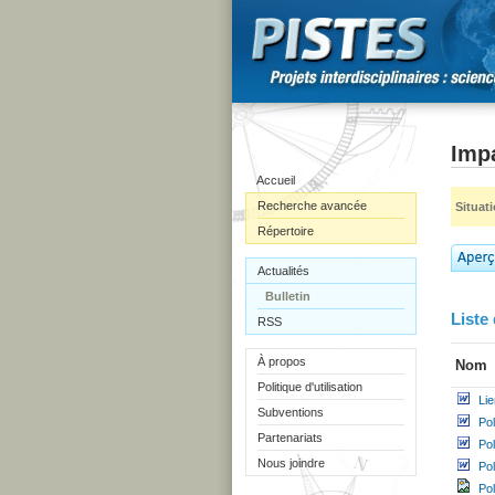
Impa
Accueil
Recherche avancée
Situat
Répertoire
Actualités
Bulletin
Liste 
RSS
À propos
Nom
Politique d'utilisation
Li
Subventions
Pol
Partenariats
Po
Nous joindre
Po
Pol