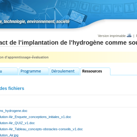
Version imprimable
|
ct de l'implantation de l'hydrogène comme so
ion d'apprentissage-évaluation
des fichiers
ens_hydrogene.doc
lution-Air_Enquete_conceptions_initiales_v1.doc
llution-Air_QUIZ_v1.doc
llution-Air_Tableau_concepts-obstacles-conseils_v1.doc
lution_Air.jpg