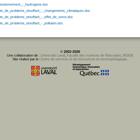
estionnement_-_hydrogene.doc
xte_de_probleme_etouffant_-_changements_climatiques.doc
xte_de_probleme_etouffant_-_effet_de_serre.doc
xte_de_probleme_etouffant_-_pollution.doc
©
2002-2026
Une collaboration de :
Université Laval
,
Faculté des sciences de l'éducation
,
MDEIE
Site réalisé par le
Centre de services et de ressources en technopédagogie
.