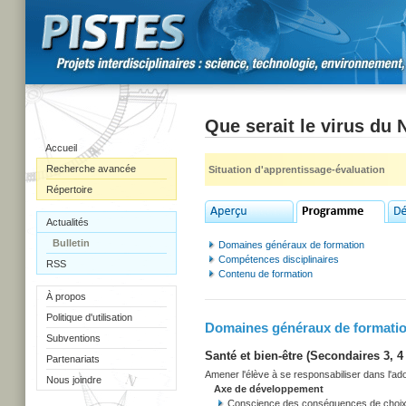
Que serait le virus du 
Accueil
Recherche avancée
Situation d'apprentissage-évaluation
Répertoire
Actualités
Bulletin
Domaines généraux de formation
Compétences disciplinaires
RSS
Contenu de formation
À propos
Politique d'utilisation
Domaines généraux de formati
Subventions
Santé et bien-être (Secondaires 3, 4 
Partenariats
Amener l'élève à se responsabiliser dans l'adop
Nous joindre
Axe de développement
Conscience des conséquences de choix co