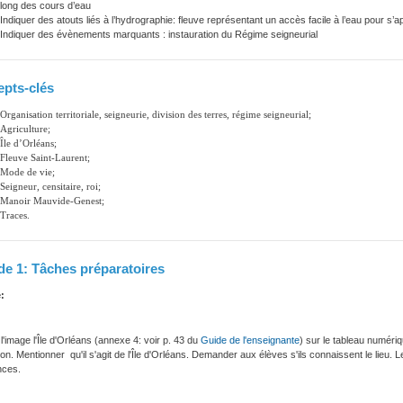
long des cours d’eau
Indiquer des atouts liés à l’hydrographie: fleuve représentant un accès facile à l’eau pour s’
Indiquer des évènements marquants : instauration du Régime seigneurial
pts-clés
Organisation territoriale, s
eigneurie, d
ivision des terres, régime seigneurial;
Agriculture;
Île d’Orléans;
Fleuve Saint-Laurent;
Mode de vie;
Seigneur, censitaire, roi;
Manoir Mauvide-Genest;
Traces.
de 1: Tâches préparatoires
:
 l'image l'Île d'Orléans (annexe 4: voir p. 43 du
Guide de l'enseignante
) sur le tableau numériq
ration. Mentionner qu'il s'agit de l'Île d'Orléans. Demander aux élèves s'ils connaissent le lieu.
nces.