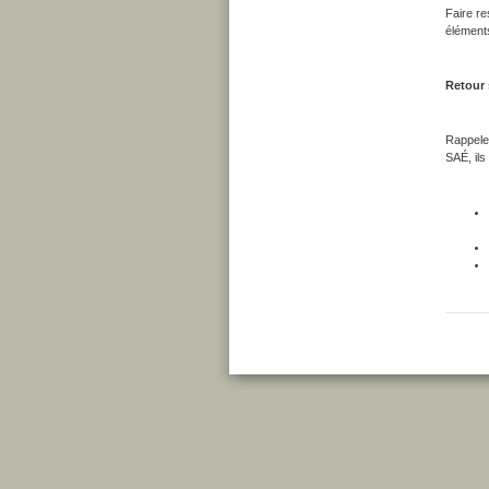
Faire re
éléments
Retour 
Rappeler
SAÉ, ils