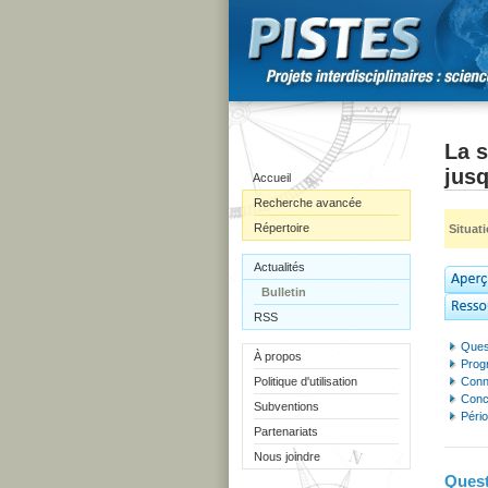
La s
jusq
Accueil
Recherche avancée
Répertoire
Situat
Actualités
Bulletin
RSS
Quest
À propos
Prog
Politique d'utilisation
Conn
Conc
Subventions
Péri
Partenariats
Nous joindre
Quest