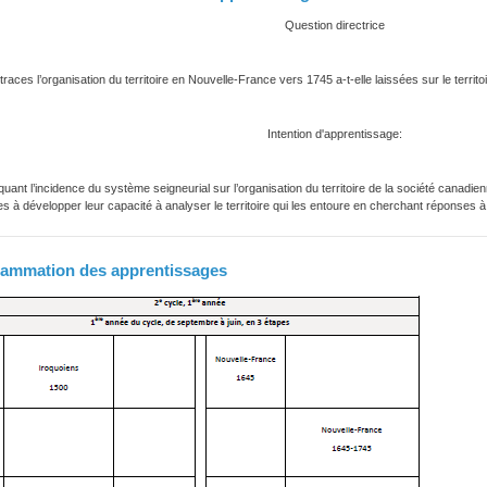
Question directrice
traces l’organisation du territoire en Nouvelle-France vers 1745 a-t-elle laissées sur le territo
Intention d'apprentissage:
quant l’incidence du système seigneurial sur l’organisation du territoire de la société cana
es à développer leur capacité à analyser le territoire qui les entoure en cherchant réponses 
ammation des apprentissages