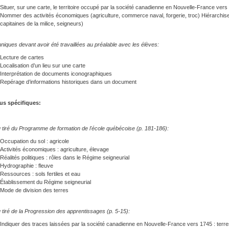
Situer, sur une carte, le territoire occupé par la société canadienne en Nouvelle-France vers
Nommer des activités économiques (agriculture, commerce naval, forgerie, troc) Hiérarchiser 
capitaines de la milice, seigneurs)
niques devant avoir été travaillées au préalable avec les élèves:
Lecture de cartes
Localisation d’un lieu sur une carte
Interprétation de documents iconographiques
Repérage d’informations historiques dans un document
s spécifiques:
tiré du Programme de formation de l'école québécoise (p. 181-186):
Occupation du sol : agricole
Activités économiques : agriculture, élevage
Réalités politiques : rôles dans le Régime seigneurial
Hydrographie : fleuve
Ressources : sols fertiles et eau
Établissement du Régime seigneurial
Mode de division des terres
tiré de la Progression des apprentissages (p. 5-15):
Indiquer des traces laissées par la société canadienne en Nouvelle-France vers 1745 : terre