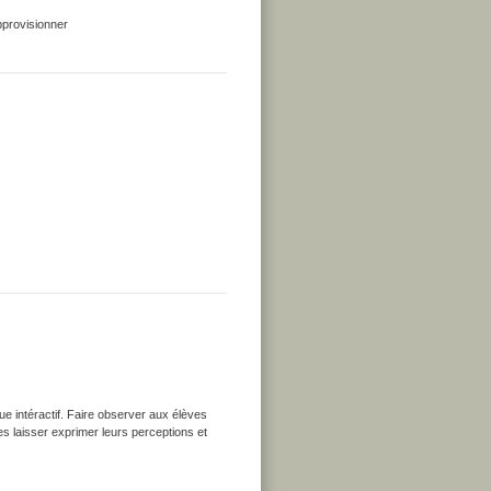
approvisionner
ue intéractif. Faire observer aux élèves
 Les laisser exprimer leurs perceptions et