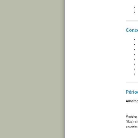
Conce
Pério
Amorce
Projeter
l'illust
expérie