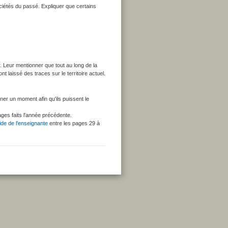
sociétés du passé. Expliquer que certains
. Leur mentionner que tout au long de la
t laissé des traces sur le territoire actuel.
nner un moment afin qu'ils puissent le
ages faits l'année précédente.
de de l'enseignante
entre les pages 29 à