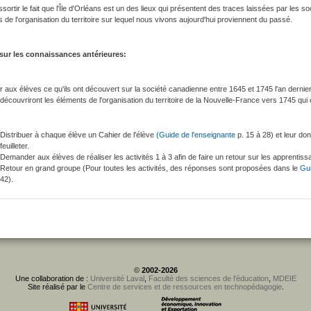
ssortir le fait que l'Île d'Orléans est un des lieux qui présentent des traces laissées par les 
 de l'organisation du territoire sur lequel nous vivons aujourd'hui proviennent du passé.
sur les connaissances antérieures:
 aux élèves ce qu'ils ont découvert sur la société canadienne entre 1645 et 1745 l'an dernier
 découvriront les éléments de l'organisation du territoire de la Nouvelle-France vers 1745 qui on
Distribuer à chaque élève un Cahier de l'élève
(Guide de l'enseignante
p. 15 à 28) et leur do
feuilleter.
Demander aux élèves de réaliser les activités 1 à 3 afin de faire un retour sur les apprentiss
Retour en grand groupe (Pour toutes les activités, des réponses sont proposées dans le
Gui
42).
©
2002-2026
Une collaboration de :
Université Laval
,
Faculté des sciences de l'éducation
,
MDEIE
Site réalisé par le
Centre de services et de ressources en technopédagogie
.