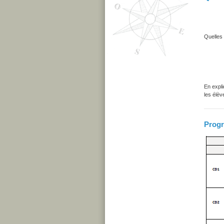
Quelles 
En expli
les élèv
Progr