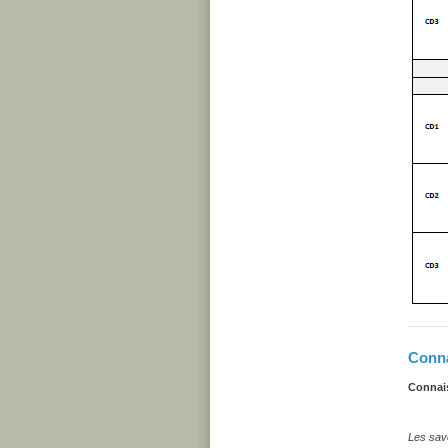
Conna
Connais
Les savo