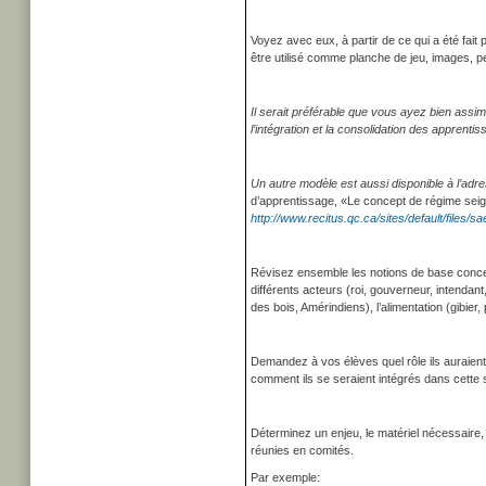
Voyez avec eux, à partir de ce qui a été fait 
être utilisé comme planche de jeu, images,
Il serait préférable que vous ayez bien assi
l’intégration et la consolidation des apprenti
Un autre modèle est aussi disponible à l’adr
d’apprentissage, «Le concept de régime seig
http://www.recitus.qc.ca/sites/default/files/
Révisez ensemble les notions de base concernan
différents acteurs (roi, gouverneur, intendant,
des bois, Amérindiens), l’alimentation (gibier,
Demandez à vos élèves quel rôle ils auraient 
comment ils se seraient intégrés dans cette s
Déterminez un enjeu, le matériel nécessaire, 
réunies en comités.
Par exemple: