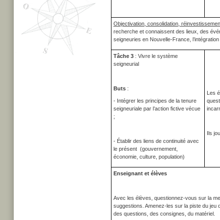
Objectivation, consolidation, réinvestissemen
recherche et connaissent des lieux, des é
seigneuries en Nouvelle-France, l’intégration
Tâche 3
: Vivre le système
seigneurial
Buts
:
Les é
- Intégrer les principes de la tenure
quest
seigneuriale par l’action fictive vécue
incar
;
Ils j
- Établir des liens de continuité avec
le présent (gouvernement,
économie, culture, population)
Enseignant et élèves
Avec les élèves, questionnez-vous sur la mei
suggestions. Amenez-les sur la piste du jeu 
des questions, des consignes, du matériel.