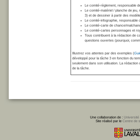
Le comité-règlement, responsable de 
Le comité-matériel / planche de jeu,
3) et de dessiner à partir des modèl
Le comité-infographie, responsable d
Le comité-carte de chance/malchance
Le comité-cartes personnages et roya
Tous contribuent à la rédaction de c
questions ouvertes (pourquoi, comme
Illustrez vos attentes par des exemples (
Gui
développé pour la tâche 3 en fonction du tem
seulement dans son utilisation. La rédaction d
de la tâche.
Une collaboration de :
Université
Site réalisé par le
Centre de 