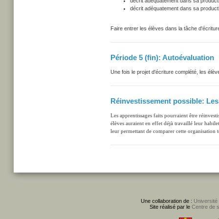
décrit adéquatement dans sa production
décrit adéquatement dans sa production
Faire entrer les élèves dans la tâche d'écritur
Période 5 (fin): Autoévaluation
Une fois le projet d'écriture complété, les élè
Réinvestissement possible: Les
Les apprentissages faits pourraient être réinves
élèves auraient en effet déjà travaillé leur habile
leur permettant de comparer cette organisation te
Une collaboration de :
Université
Site réalisé par le
Centre de 