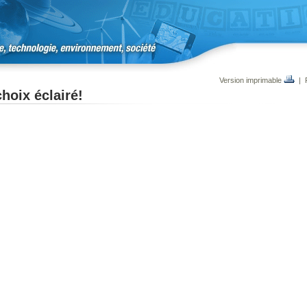
Version imprimable
|
hoix éclairé!