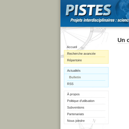
Un c
Accueil
Recherche avancée
Répertoire
Actualités
Bulletin
RSS
À propos
Politique d'utilisation
Subventions
Partenariats
Nous joindre