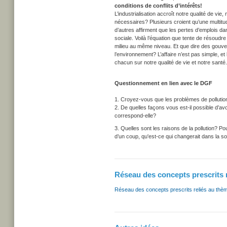
conditions de conflits d’intérêts!
L’industrialisation accroît notre qualité de vie
nécessaires? Plusieurs croient qu’une multit
d’autres affirment que les pertes d’emplois da
sociale. Voilà l’équation que tente de résoudr
milieu au même niveau. Et que dire des gouver
l’environnement? L’affaire n’est pas simple, et
chacun sur notre qualité de vie et notre santé.
Questionnement en lien avec le DGF
1. Croyez-vous que les problèmes de pollution
2. De quelles façons vous est-il possible d’av
correspond-elle?
3. Quelles sont les raisons de la pollution? Pou
d’un coup, qu'est-ce qui changerait dans la so
Réseau des concepts prescrits 
Réseau des concepts prescrits reliés au thè