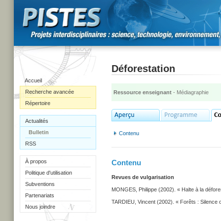
Déforestation
Accueil
Recherche avancée
Ressource enseignant
- Médiagraphie
Répertoire
Actualités
Bulletin
Contenu
RSS
À propos
Contenu
Politique d'utilisation
Revues de vulgarisation
Subventions
MONGES, Philippe (2002). « Halte à la déforest
Partenariats
TARDIEU, Vincent (2002). « Forêts : Silence o
Nous joindre