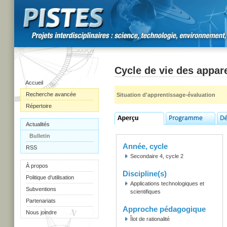
Cycle de vie des appare
Accueil
Recherche avancée
Situation d'apprentissage-évaluation
Répertoire
Actualités
Bulletin
Année, cycle
RSS
Secondaire 4, cycle 2
À propos
Discipline(s)
Politique d'utilisation
Applications technologiques et
Subventions
scientifiques
Partenariats
Approche pédagogique
Nous joindre
Îlot de rationalité