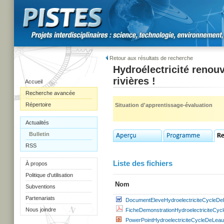
Retour aux résultats de recherche
Hydroélectricité renouv
rivières !
Accueil
Recherche avancée
Répertoire
Situation d'apprentissage-évaluation
Actualités
Bulletin
RSS
Liste des fichiers
À propos
Politique d'utilisation
Nom
Subventions
Partenariats
DocumentEleveHydroelectriciteCycleDe
Nous joindre
FicheDemonstrationHydroelectriciteCyc
PowerPointHydroelectriciteCycleDeLeau