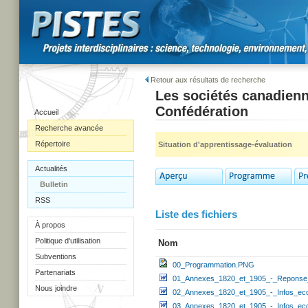
Retour aux résultats de recherche
Les sociétés canadienn
Confédération
Accueil
Recherche avancée
Répertoire
Situation d'apprentissage-évaluation
Actualités
Bulletin
RSS
Liste des fichiers
À propos
Politique d'utilisation
Nom
Subventions
00_Programmation.PNG
Partenariats
01_Annexes_1820_et_1905_-_Reponse_
Nous joindre
02_Annexes_1820_et_1905_-_Infos_ec
03_Annexes_1820_et_1905_-_Infos_ec