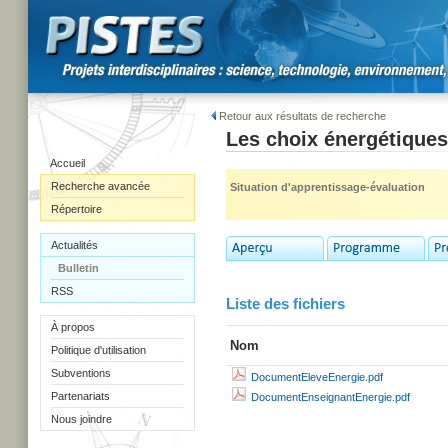
Retour aux résultats de recherche
Les choix énergétiques
Accueil
Recherche avancée
Situation d'apprentissage-évaluation
Répertoire
Actualités
Bulletin
RSS
Liste des fichiers
À propos
Nom
Politique d'utilisation
Subventions
DocumentEleveEnergie.pdf
Partenariats
DocumentEnseignantEnergie.pdf
Nous joindre