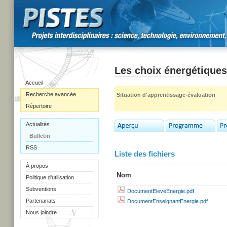
Les choix énergétiques
Accueil
Recherche avancée
Situation d'apprentissage-évaluation
Répertoire
Actualités
Bulletin
RSS
Liste des fichiers
À propos
Nom
Politique d'utilisation
Subventions
DocumentEleveEnergie.pdf
Partenariats
DocumentEnseignantEnergie.pdf
Nous joindre