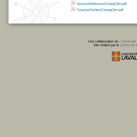
SourcesReferenceChangClim.pdf
TousLesFichiersChangClim.pdf
Une collaboration de :
Université
Site réalisé par le
Centre de 