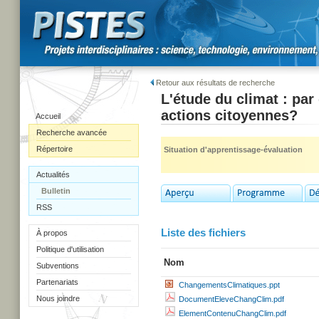
Retour aux résultats de recherche
L'étude du climat : par
actions citoyennes?
Accueil
Recherche avancée
Répertoire
Situation d'apprentissage-évaluation
Actualités
Bulletin
RSS
Liste des fichiers
À propos
Politique d'utilisation
Nom
Subventions
Partenariats
ChangementsClimatiques.ppt
Nous joindre
DocumentEleveChangClim.pdf
ElementContenuChangClim.pdf