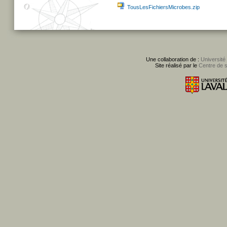
TousLesFichiersMicrobes.zip
Une collaboration de :
Université
Site réalisé par le
Centre de 