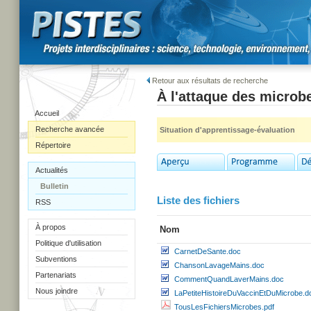
Retour aux résultats de recherche
À l'attaque des microb
Accueil
Recherche avancée
Situation d'apprentissage-évaluation
Répertoire
Actualités
Bulletin
Liste des fichiers
RSS
À propos
Nom
Politique d'utilisation
CarnetDeSante.doc
Subventions
ChansonLavageMains.doc
Partenariats
CommentQuandLaverMains.doc
Nous joindre
LaPetiteHistoireDuVaccinEtDuMicrobe.d
TousLesFichiersMicrobes.pdf