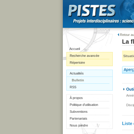
Retour au
La f
Accueil
Recherche avancée
Situat
Répertoire
Actualités
Bulletin
RSS
Outi
Anné
À propos
Politique d'utilisation
Disci
Subventions
Partenariats
Liste 
Nous joindre