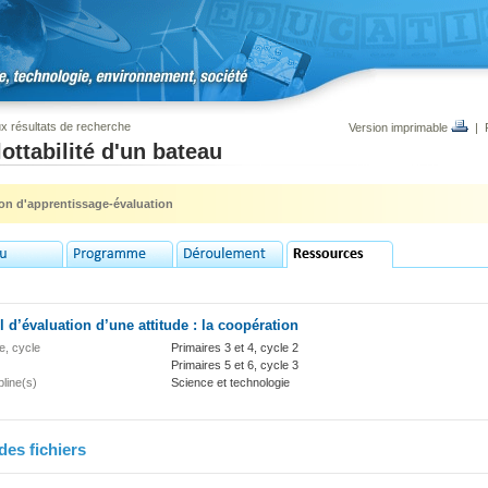
x résultats de recherche
Version imprimable
|
lottabilité d'un bateau
ion d'apprentissage-évaluation
l d’évaluation d’une attitude : la coopération
e, cycle
Primaires 3 et 4, cycle 2
Primaires 5 et 6, cycle 3
pline(s)
Science et technologie
des fichiers