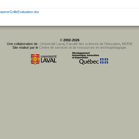
opererGrilleEvaluation.doc
©
2002-2026
Une collaboration de :
Université Laval
,
Faculté des sciences de l'éducation
,
MDEIE
Site réalisé par le
Centre de services et de ressources en technopédagogie
.