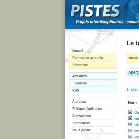
Le 
Accueil
Recherche avancée
Situat
Répertoire
Actualités
Bulletin
Liste 
RSS
À propos
Nom
Politique d'utilisation
Qu
Subventions
te
Partenariats
te
Nous joindre
te
tel