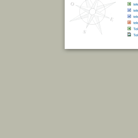
tel
te
tel
te
Te
Te