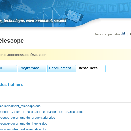
Version imprimable
|
télescope
ion d'apprentissage-évaluation
des fichiers
estionnement_telescope.doc
lescope-Cahier_de_realisation_et_cahier_des_charges.doc
lescope-document_de_presentation.doc
lescope-document_de_theorie.doc
escope-grilles_autoeveluation.doc