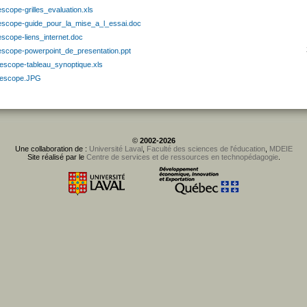
escope-grilles_evaluation.xls
lescope-guide_pour_la_mise_a_l_essai.doc
escope-liens_internet.doc
lescope-powerpoint_de_presentation.ppt
lescope-tableau_synoptique.xls
lescope.JPG
©
2002-2026
Une collaboration de :
Université Laval
,
Faculté des sciences de l'éducation
,
MDEIE
Site réalisé par le
Centre de services et de ressources en technopédagogie
.