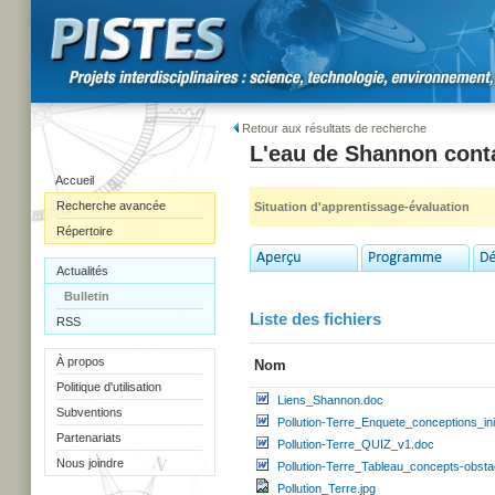
Retour aux résultats de recherche
L'eau de Shannon con
Accueil
Recherche avancée
Situation d'apprentissage-évaluation
Répertoire
Actualités
Bulletin
Liste des fichiers
RSS
À propos
Nom
Politique d'utilisation
Liens_Shannon.doc
Subventions
Pollution-Terre_Enquete_conceptions_ini
Partenariats
Pollution-Terre_QUIZ_v1.doc
Nous joindre
Pollution-Terre_Tableau_concepts-obsta
Pollution_Terre.jpg