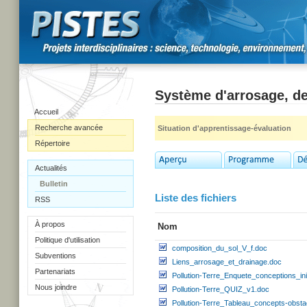
Système d'arrosage, de
Accueil
Recherche avancée
Situation d'apprentissage-évaluation
Répertoire
Actualités
Bulletin
Liste des fichiers
RSS
À propos
Nom
Politique d'utilisation
composition_du_sol_V_f.doc
Subventions
Liens_arrosage_et_drainage.doc
Partenariats
Pollution-Terre_Enquete_conceptions_ini
Nous joindre
Pollution-Terre_QUIZ_v1.doc
Pollution-Terre_Tableau_concepts-obsta