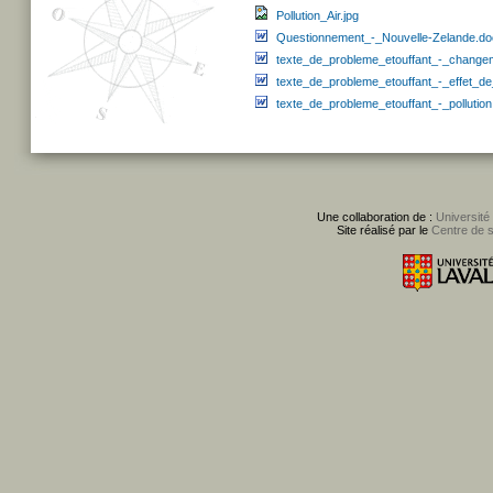
Pollution_Air.jpg
Questionnement_-_Nouvelle-Zelande.do
texte_de_probleme_etouffant_-_change
texte_de_probleme_etouffant_-_effet_d
texte_de_probleme_etouffant_-_pollution
Une collaboration de :
Université
Site réalisé par le
Centre de 