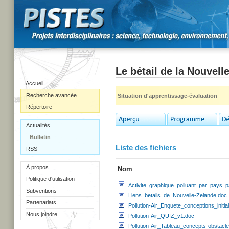
Le bétail de la Nouvell
Accueil
Recherche avancée
Situation d'apprentissage-évaluation
Répertoire
Actualités
Bulletin
Liste des fichiers
RSS
À propos
Nom
Politique d'utilisation
Activite_graphique_polluant_par_pays_
Subventions
Liens_betails_de_Nouvelle-Zelande.doc
Partenariats
Pollution-Air_Enquete_conceptions_initi
Nous joindre
Pollution-Air_QUIZ_v1.doc
Pollution-Air_Tableau_concepts-obstacl