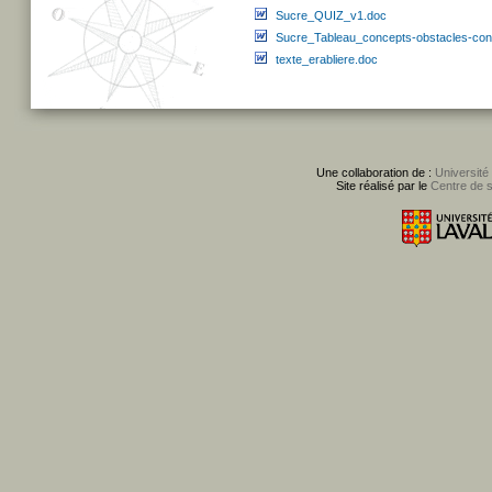
Sucre_QUIZ_v1.doc
Sucre_Tableau_concepts-obstacles-con
texte_erabliere.doc
Une collaboration de :
Université
Site réalisé par le
Centre de 