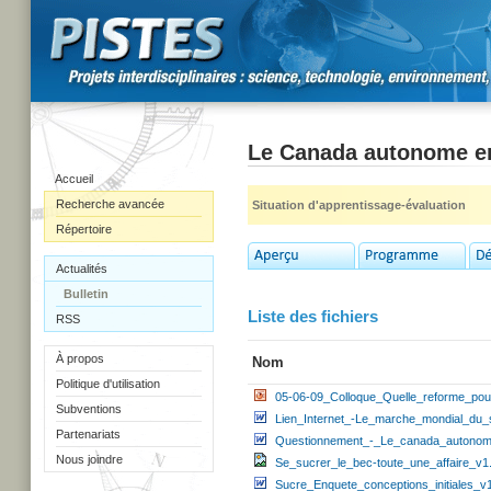
Le Canada autonome en 
Accueil
Recherche avancée
Situation d'apprentissage-évaluation
Répertoire
Actualités
Bulletin
Liste des fichiers
RSS
À propos
Nom
Politique d'utilisation
05-06-09_Colloque_Quelle_reforme_pou
Subventions
Lien_Internet_-Le_marche_mondial_du_
Partenariats
Questionnement_-_Le_canada_autonom
Nous joindre
Se_sucrer_le_bec-toute_une_affaire_v1.
Sucre_Enquete_conceptions_initiales_v