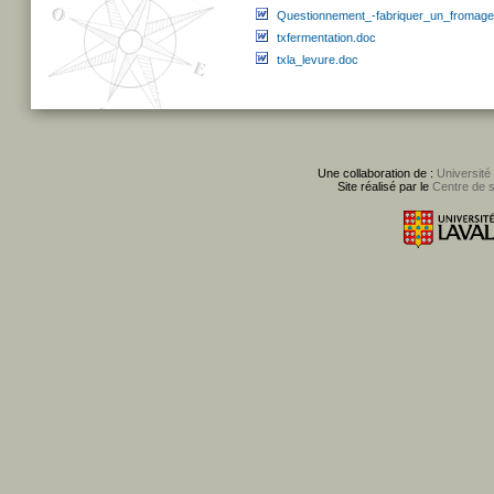
Questionnement_-fabriquer_un_fromage
txfermentation.doc
txla_levure.doc
Une collaboration de :
Université
Site réalisé par le
Centre de 