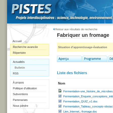
Retour aux résultats de recherche
Fabriquer un fromage
Accueil
Recherche avancée
Situation d'apprentissage-évaluation
Répertoire
Actualités
Bulletin
Liste des fichiers
RSS
À propos
Nom
Politique d'utilisation
Fermentation-une_histoire_de_microbes
Subventions
Fermentation_Enquete_conceptions_init
Partenariats
Fermentation_QUIZ_v1.doc
Nous joindre
Fermentation_Tableau_concepts-obstac
Lien_Internet_-fromage.doc