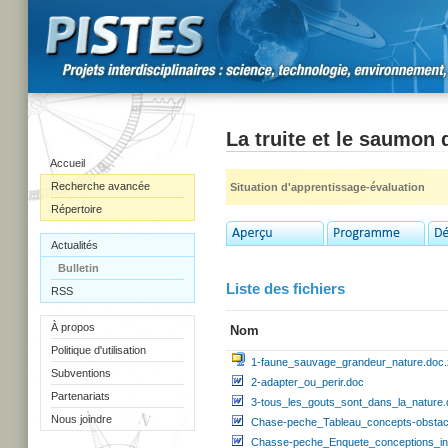
La truite et le saumon
Accueil
Recherche avancée
Situation d'apprentissage-évaluation
Répertoire
Actualités
Bulletin
Liste des fichiers
RSS
À propos
Nom
Politique d'utilisation
1-faune_sauvage_grandeur_nature.doc.
Subventions
2-adapter_ou_perir.doc
Partenariats
3-tous_les_gouts_sont_dans_la_nature
Nous joindre
Chase-peche_Tableau_concepts-obstacl
Chasse-peche_Enquete_conceptions_ini