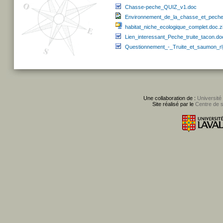
Chasse-peche_QUIZ_v1.doc
Environnement_de_la_chasse_et_peche
habitat_niche_ecologique_complet.doc.z
Lien_interessant_Peche_truite_tacon.do
Questionnement_-_Truite_et_saumon_r
Une collaboration de :
Université
Site réalisé par le
Centre de 