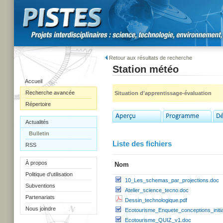
Retour aux résultats de recherche
Station météo
Accueil
Recherche avancée
Situation d'apprentissage-évaluation
Répertoire
Actualités
Bulletin
Liste des fichiers
RSS
À propos
Nom
Politique d'utilisation
10_Les_schemas_par_projections.doc
Subventions
Atelier_science_tecno.doc
Partenariats
Dessin_technologique.pdf
Nous joindre
Ecotourisme_Enquete_conceptions_initi
Ecotourisme_QUIZ_v1.doc