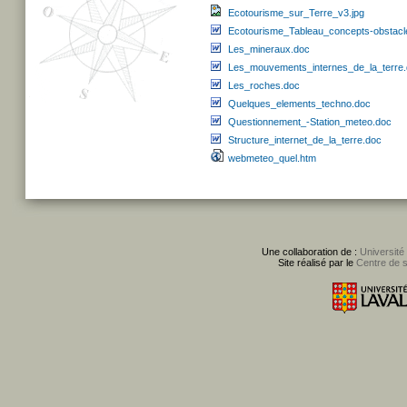
Ecotourisme_sur_Terre_v3.jpg
Ecotourisme_Tableau_concepts-obstacl
Les_mineraux.doc
Les_mouvements_internes_de_la_terre
Les_roches.doc
Quelques_elements_techno.doc
Questionnement_-Station_meteo.doc
Structure_internet_de_la_terre.doc
webmeteo_quel.htm
Une collaboration de :
Université
Site réalisé par le
Centre de 