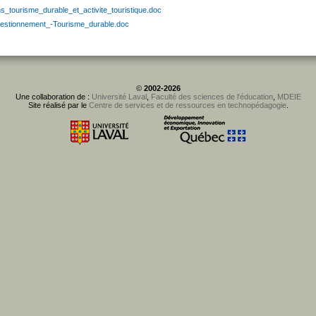
ns_tourisme_durable_et_activite_touristique.doc
estionnement_-Tourisme_durable.doc
©
2002-2026
Une collaboration de :
Université Laval
,
Faculté des sciences de l'éducation
,
MDEIE
Site réalisé par le
Centre de services et de ressources en technopédagogie
.