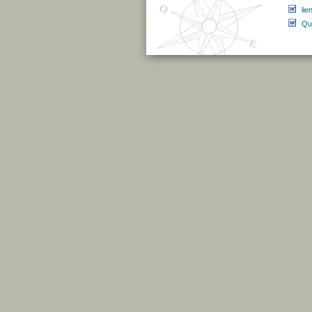
lie
Qu