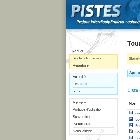
Tou
Accueil
Recherche avancée
Situat
Répertoire
Actualités
Bulletin
Liste 
RSS
À propos
Nom
Politique d'utilisation
co
Subventions
Ec
Partenariats
Ec
Nous joindre
Ec
Ec