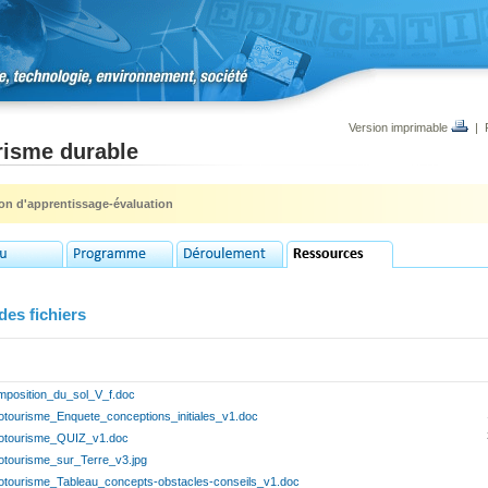
Version imprimable
|
risme durable
ion d'apprentissage-évaluation
des fichiers
mposition_du_sol_V_f.doc
otourisme_Enquete_conceptions_initiales_v1.doc
otourisme_QUIZ_v1.doc
otourisme_sur_Terre_v3.jpg
otourisme_Tableau_concepts-obstacles-conseils_v1.doc