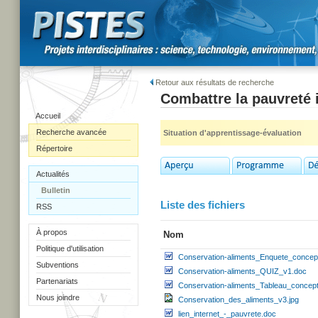
Retour aux résultats de recherche
Combattre la pauvreté i
Accueil
Recherche avancée
Situation d'apprentissage-évaluation
Répertoire
Actualités
Bulletin
Liste des fichiers
RSS
À propos
Nom
Politique d'utilisation
Conservation-aliments_Enquete_concepti
Subventions
Conservation-aliments_QUIZ_v1.doc
Partenariats
Conservation-aliments_Tableau_concept
Nous joindre
Conservation_des_aliments_v3.jpg
lien_internet_-_pauvrete.doc