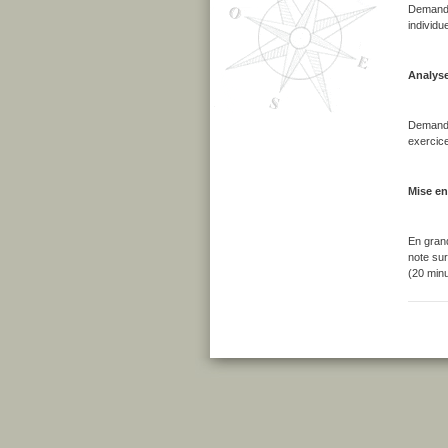
Demander
individu
Analyse
Demander
exercice
Mise en 
En grand
note sur
(20 minu