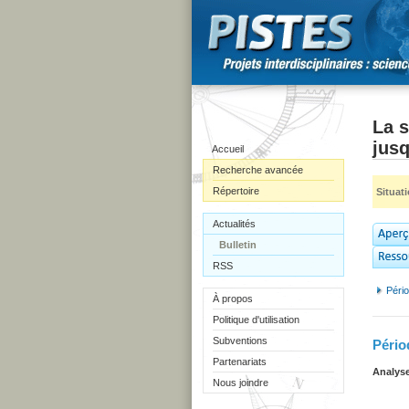
La s
jusq
Accueil
Recherche avancée
Répertoire
Situat
Actualités
Bulletin
RSS
Pério
À propos
Politique d'utilisation
Subventions
Périod
Partenariats
Analyse
Nous joindre