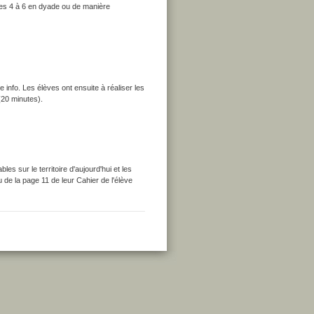
ices 4 à 6 en dyade ou de manière
 info. Les élèves ont ensuite à réaliser les
(20 minutes).
es sur le territoire d'aujourd'hui et les
de la page 11 de leur Cahier de l'élève