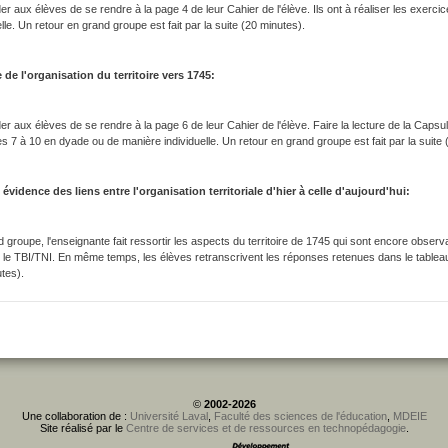
 aux élèves de se rendre à la page 4 de leur Cahier de l'élève. Ils ont à réaliser les exerc
elle. Un retour en grand groupe est fait par la suite (20 minutes).
 de l'organisation du territoire vers 1745:
 aux élèves de se rendre à la page 6 de leur Cahier de l'élève. Faire la lecture de la Capsule
s 7 à 10 en dyade ou de manière individuelle. Un retour en grand groupe est fait par la suite 
évidence des liens entre l'organisation territoriale d'hier à celle d'aujourd'hui:
 groupe, l'enseignante fait ressortir les aspects du territoire de 1745 qui sont encore observabl
 le TBI/TNI. En même temps, les élèves retranscrivent les réponses retenues dans le tableau 
tes).
©
2002-2026
Une collaboration de :
Université Laval
,
Faculté des sciences de l'éducation
,
MDEIE
Site réalisé par le
Centre de services et de ressources en technopédagogie
.