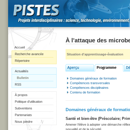
À l'attaque des microb
Accueil
Recherche avancée
Situation d'apprentissage-évaluation
Répertoire
Actualités
Bulletin
Domaines généraux de formation
Compétences transversales
RSS
Compétences disciplinaires
Contenu de formation
À propos
Politique d'utilisation
Subventions
Domaines généraux de formati
Partenariats
Santé et bien-être (Préscolaire; Prim
Nous joindre
Amener l'élève à adopter une démarche réflexi
sexualité et de la sécurité.