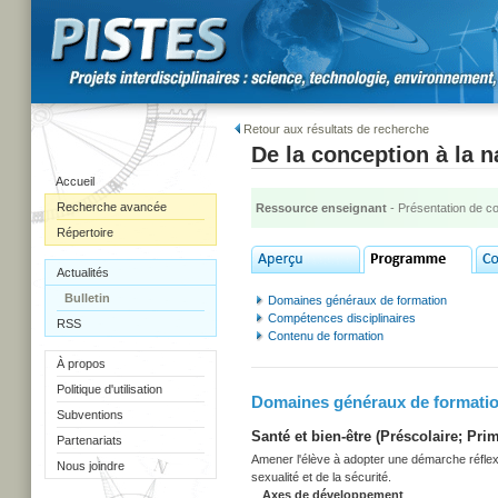
Retour aux résultats de recherche
De la conception à la 
Accueil
Recherche avancée
Ressource enseignant
- Présentation de c
Répertoire
Actualités
Bulletin
Domaines généraux de formation
Compétences disciplinaires
RSS
Contenu de formation
À propos
Politique d'utilisation
Domaines généraux de formati
Subventions
Santé et bien-être (Préscolaire; Prim
Partenariats
Amener l'élève à adopter une démarche réflexi
Nous joindre
sexualité et de la sécurité.
Axes de développement