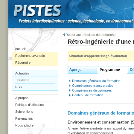
Retour aux résultats de recherche
Rétro-ingénierie d'une
Accueil
Recherche avancée
Situation d'apprentissage-évaluation
Répertoire
Actualités
Bulletin
Domaines généraux de formation
Compétences transversales
RSS
Compétences disciplinaires
Contenu de formation
À propos
Politique d'utilisation
Subventions
Domaines généraux de formati
Partenariats
Environnement et consommation (Sec
Nous joindre
Amener l'élève à entretenir un rapport dynami
l'exploitation de l'environnement.