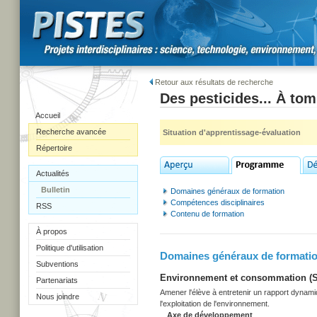
Retour aux résultats de recherche
Des pesticides... À to
Accueil
Recherche avancée
Situation d'apprentissage-évaluation
Répertoire
Actualités
Bulletin
Domaines généraux de formation
Compétences disciplinaires
RSS
Contenu de formation
À propos
Politique d'utilisation
Domaines généraux de formati
Subventions
Environnement et consommation (Sec
Partenariats
Amener l'élève à entretenir un rapport dynami
Nous joindre
l'exploitation de l'environnement.
Axe de développement