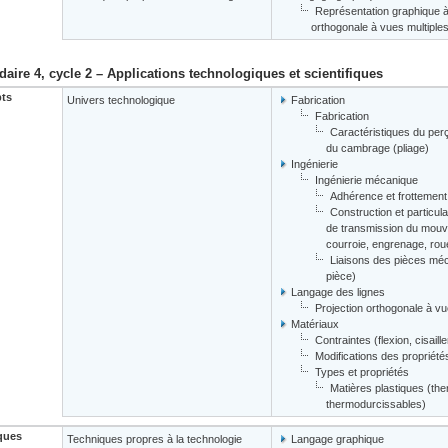
Représentation graphique à 
orthogonale à vues multiples
aire 4, cycle 2 – Applications technologiques et scientifiques
ts
Univers technologique
Fabrication
Fabrication
Caractéristiques du perç
du cambrage (pliage)
Ingénierie
Ingénierie mécanique
Adhérence et frottement
Construction et particu
de transmission du mouve
courroie, engrenage, roue
Liaisons des pièces méc
pièce)
Langage des lignes
Projection orthogonale à vu
Matériaux
Contraintes (flexion, cisaill
Modifications des propriété
Types et propriétés
Matières plastiques (th
thermodurcissables)
ques
Techniques propres à la technologie
Langage graphique