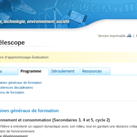
Version imprimable
|
télescope
ion d'apprentissage-évaluation
ines généraux de formation
étences disciplinaires
enu de formation
nes généraux de formation
nnement et consommation (Secondaires 3, 4 et 5, cycle 2)
'élève à entretenir un rapport dynamique avec son milieu, tout en gardant une distance criti
tation de l'environnement.
de développement