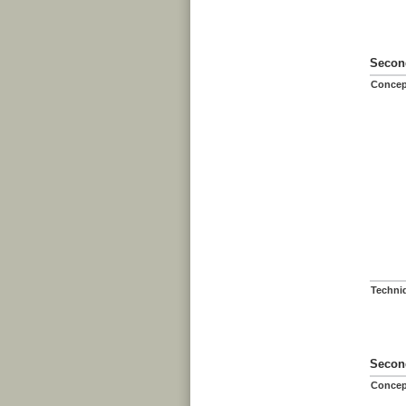
Second
Concep
Techni
Second
Concep