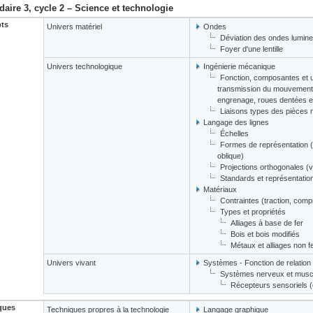
aire 3, cycle 2 – Science et technologie
ts
Univers matériel
Ondes
Déviation des ondes lumin
Foyer d'une lentille
Univers technologique
Ingénierie mécanique
Fonction, composantes et u
transmission du mouvement (r
engrenage, roues dentées et 
Liaisons types des pièces
Langage des lignes
Échelles
Formes de représentation (c
oblique)
Projections orthogonales (v
Standards et représentati
Matériaux
Contraintes (traction, comp
Types et propriétés
Alliages à base de fer
Bois et bois modifiés
Métaux et alliages non f
Univers vivant
Systèmes - Fonction de relation
Systèmes nerveux et muscu
Récepteurs sensoriels (oe
ques
Techniques propres à la technologie
Langage graphique