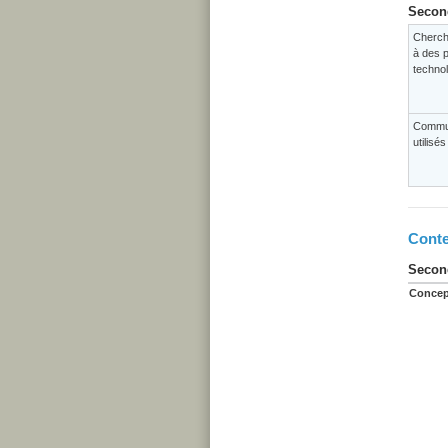
Second
Cherch
à des p
techno
Commun
utilisé
Conte
Second
Concep