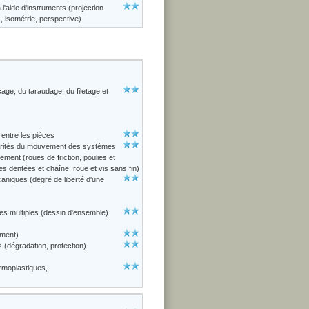
l'aide d'instruments (projection
, isométrie, perspective)
age, du taraudage, du filetage et
 entre les pièces
larités du mouvement des systèmes
ment (roues de friction, poulies et
s dentées et chaîne, roue et vis sans fin)
aniques (degré de liberté d'une
es multiples (dessin d'ensemble)
ement)
s (dégradation, protection)
ermoplastiques,