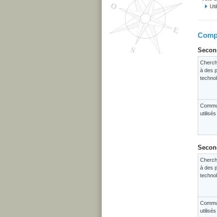
Uti
Compé
Second
Cherch
à des p
techno
Commun
utilisé
Second
Cherch
à des p
techno
Commun
utilisé