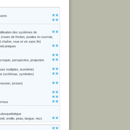
euses
tilisation des systèmes de
oues de friction, poulies et courroie,
chaîne, roue et vis sans fin)
 mécaniques
roquis, perspective, projection
ues multiples, isométrie)
ons (schémas, symboles)
ression, torsion)
erreux
losquelettique
il, oreille, peau, langue, nez)