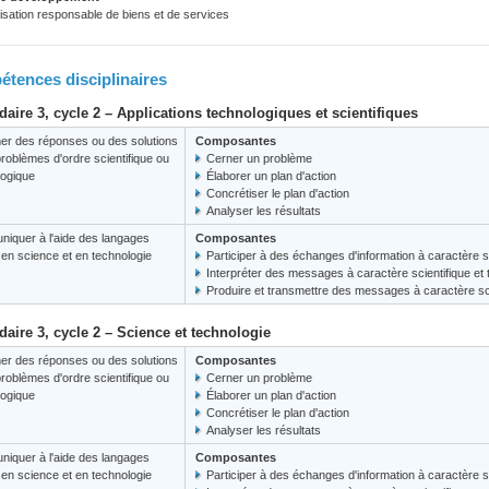
lisation responsable de biens et de services
tences disciplinaires
aire 3, cycle 2 – Applications technologiques et scientifiques
er des réponses ou des solutions
Composantes
roblèmes d'ordre scientifique ou
Cerner un problème
logique
Élaborer un plan d'action
Concrétiser le plan d'action
Analyser les résultats
iquer à l'aide des langages
Composantes
s en science et en technologie
Participer à des échanges d'information à caractère s
Interpréter des messages à caractère scientifique et
Produire et transmettre des messages à caractère sci
aire 3, cycle 2 – Science et technologie
er des réponses ou des solutions
Composantes
roblèmes d'ordre scientifique ou
Cerner un problème
logique
Élaborer un plan d'action
Concrétiser le plan d'action
Analyser les résultats
iquer à l'aide des langages
Composantes
s en science et en technologie
Participer à des échanges d'information à caractère s