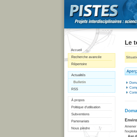
Le 
Accueil
Recherche avancée
Situat
Répertoire
Actualités
Bulletin
Doma
Comp
RSS
Cont
À propos
Politique d'utilisation
Domai
Subventions
Enviro
Partenariats
Amener l
Nous joindre
l'exploi
Axe 