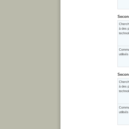
Second
Cherch
à des p
techno
Commun
utilisé
Second
Cherch
à des p
techno
Commun
utilisé