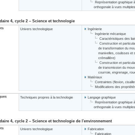
Représentation graphique à 
orthogonale à vues multiples
aire 4, cycle 2 – Science et technologie
ts
Univers technologique
Ingénierie
Ingénierie mécanique
Caractéristiques des li
Construction et particu
de transformation du mou
manivelles, coulisses et 
crémaillère)
Construction et particu
de transmission du mouve
courroie, engrenage, roue
Matériaux
Contraintes (flexion, cisaill
Modifications des propriété
ques
Techniques propres à la technologie
Langage graphique
Représentation graphique à 
orthogonale à vues multiples
aire 4, cycle 2 – Science et technologie de l'environnement
ts
Univers technologique
Fabrication
Fabrication