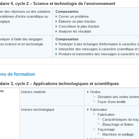
aire 4, cycle 2 – Science et technologie de l'environnement
er des réponses ou des solutions
Composantes
roblèmes d'ordre scientifique ou
Cerner un problème
logique
Élaborer un plan d'action
Concrétiser le plan d'action
Analyser les résultats
iquer à l'aide des langages
Composantes
s en science et en technologie
Participer à des échanges d'information à caractère s
Interpréter des messages à caractère scientifique et
Produire et transmettre des messages à caractère sci
nu de formation
aire 3, cycle 2 – Applications technologiques et scientifiques
ts
Univers matériel
Ondes
Déviation des ondes lumin
Foyer d'une lentille
Univers technologique
Fabrication
Fabrication
Caractéristiques du tra
Ébauchage et finition
Façonnage
Machines et outillage