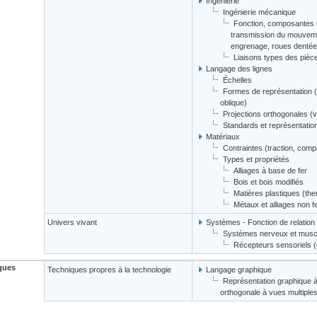
Ingénierie
Ingénierie mécanique
Fonction, composantes e
transmission du mouvement
engrenage, roues dentées 
Liaisons types des piè
Langage des lignes
Échelles
Formes de représentation (c
oblique)
Projections orthogonales (v
Standards et représentati
Matériaux
Contraintes (traction, comp
Types et propriétés
Alliages à base de fer
Bois et bois modifiés
Matières plastiques (th
Métaux et alliages non f
Univers vivant
Systèmes - Fonction de relation
Systèmes nerveux et muscu
Récepteurs sensoriels (oe
ques
Techniques propres à la technologie
Langage graphique
Représentation graphique à 
orthogonale à vues multiples