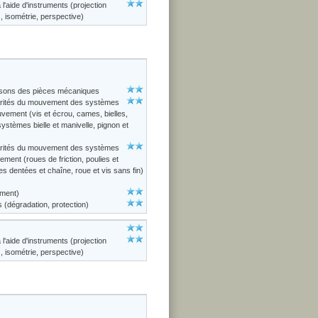
l'aide d'instruments (projection
, isométrie, perspective)
aisons des pièces mécaniques
larités du mouvement des systèmes
vement (vis et écrou, cames, bielles,
systèmes bielle et manivelle, pignon et
larités du mouvement des systèmes
ment (roues de friction, poulies et
s dentées et chaîne, roue et vis sans fin)
ement)
s (dégradation, protection)
l'aide d'instruments (projection
, isométrie, perspective)