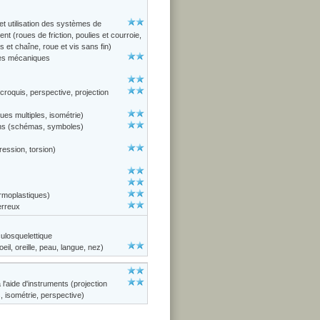
t utilisation des systèmes de
 (roues de friction, poulies et courroie,
et chaîne, roue et vis sans fin)
ces mécaniques
roquis, perspective, projection
ues multiples, isométrie)
ons (schémas, symboles)
ression, torsion)
ermoplastiques)
erreux
losquelettique
il, oreille, peau, langue, nez)
l'aide d'instruments (projection
, isométrie, perspective)