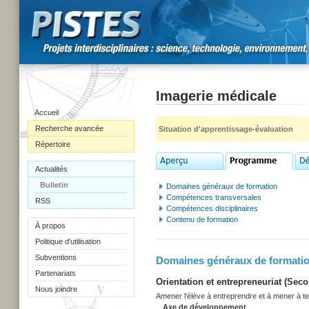
Imagerie médicale
Accueil
Recherche avancée
Situation d'apprentissage-évaluation
Répertoire
Actualités
Bulletin
Domaines généraux de formation
Compétences transversales
RSS
Compétences disciplinaires
Contenu de formation
À propos
Politique d'utilisation
Subventions
Domaines généraux de formati
Partenariats
Orientation et entrepreneuriat (Secon
Nous joindre
Amener l'élève à entreprendre et à mener à term
Axe de développement