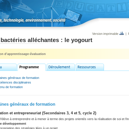
Version imprimable
|
bactéries alléchantes : le yogourt
ion d'apprentissage-évaluation
ines généraux de formation
étences disciplinaires
enu de formation
nes généraux de formation
ation et entrepreneuriat (Secondaires 3, 4 et 5, cycle 2)
'élève à entreprendre et à mener à terme des projets orientés vers la réalisation de soi et l'i
de développement
ropriation des stratégies liées à un projet