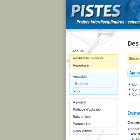
Des 
Accueil
Recherche avancée
Situat
Répertoire
Actualités
Bulletin
Doma
Comp
RSS
Cont
À propos
Politique d'utilisation
Domai
Subventions
Orient
Partenariats
Amener l
Nous joindre
Axe 
App