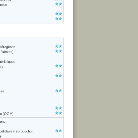
ction
étérogènes
 élément)
téristiques
urs
èse
que (OGM)
vant
cellulaire (reproduction,
)