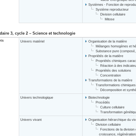
Systèmes - Fonction de reprodu
Système reproducteur
Division cellulaire
Mitose
aire 3, cycle 2 – Science et technologie
ts
Univers matériel
Organisation de la matière
Mélanges homogènes et h
Substance pure (composé,
Propriétés de la matière
Propriétés chimiques carac
Réaction à des indicate
Propriétés des solutions
Concentration
Transformations de la matière
Transformations chimiques
Décomposition et synth
Univers technologique
Biotechnologie
Procédés
Culture cellulaire
Transformation généti
Univers vivant
Organisation hiérarchique du vi
Division cellulaire
Fonctions de la division 
croissance, régénération