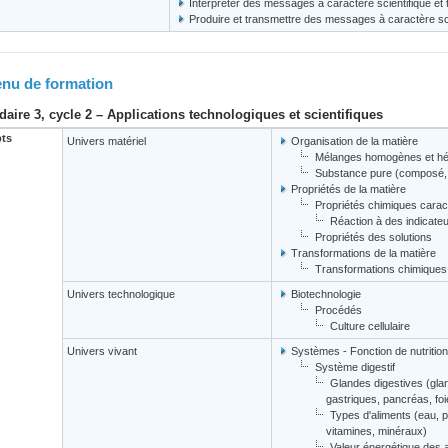
Interpréter des messages à caractère scientifique et
Produire et transmettre des messages à caractère sci
nu de formation
aire 3, cycle 2 – Applications technologiques et scientifiques
ts
Univers matériel
Organisation de la matière
Mélanges homogènes et h
Substance pure (composé,
Propriétés de la matière
Propriétés chimiques carac
Réaction à des indicate
Propriétés des solutions
Transformations de la matière
Transformations chimiques
Univers technologique
Biotechnologie
Procédés
Culture cellulaire
Univers vivant
Systèmes - Fonction de nutrition
Système digestif
Glandes digestives (glan
gastriques, pancréas, foi
Types d'aliments (eau, pr
vitamines, minéraux)
Valeur énergétique des 