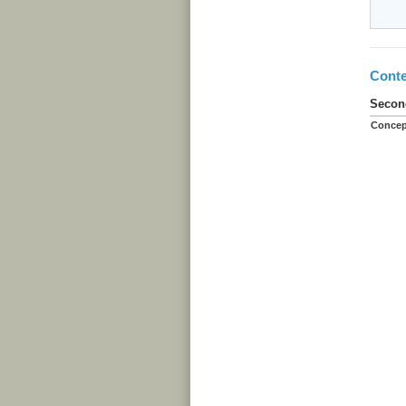
Conte
Second
Concep