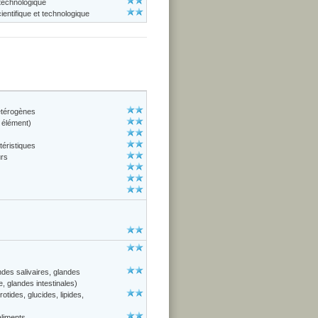
 technologique
entifique et technologique
étérogènes
 élément)
téristiques
urs
des salivaires, glandes
e, glandes intestinales)
otides, glucides, lipides,
aliments