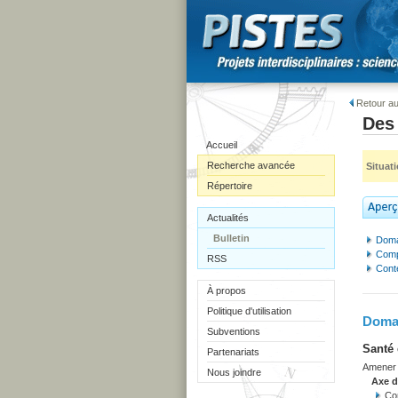
Retour au
Des 
Accueil
Recherche avancée
Situat
Répertoire
Actualités
Bulletin
Doma
Comp
RSS
Cont
À propos
Politique d'utilisation
Domai
Subventions
Santé 
Partenariats
Amener l
Nous joindre
Axe 
Con