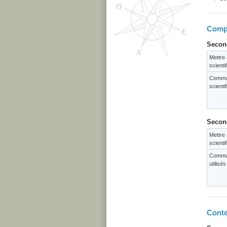
Compé
Second
Mettre 
scienti
Commun
scienti
Second
Mettre 
scienti
Commun
utilisé
Conte