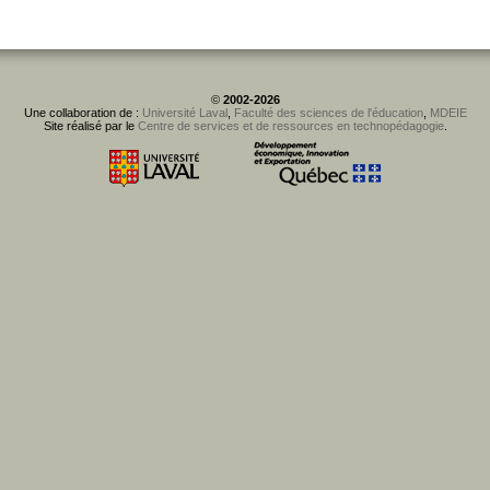
©
2002-2026
Une collaboration de :
Université Laval
,
Faculté des sciences de l'éducation
,
MDEIE
Site réalisé par le
Centre de services et de ressources en technopédagogie
.