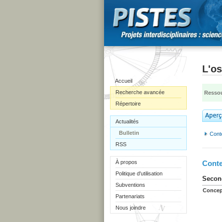
L'os
Accueil
Recherche avancée
Ressou
Répertoire
Actualités
Bulletin
Cont
RSS
À propos
Conte
Politique d'utilisation
Second
Subventions
Concep
Partenariats
Nous joindre