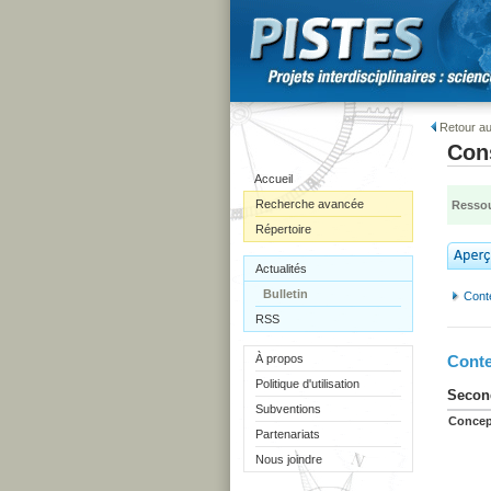
Retour au
Cons
Accueil
Recherche avancée
Ressou
Répertoire
Actualités
Bulletin
Cont
RSS
À propos
Conte
Politique d'utilisation
Second
Subventions
Concep
Partenariats
Nous joindre