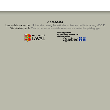
©
2002-2026
Une collaboration de :
Université Laval
,
Faculté des sciences de l'éducation
,
MDEIE
Site réalisé par le
Centre de services et de ressources en technopédagogie
.