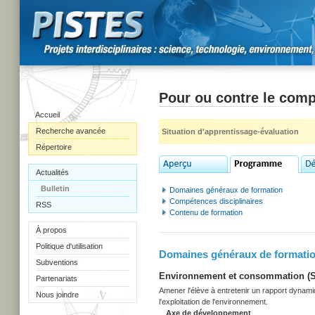
Pour ou contre le comp
Accueil
Recherche avancée
Situation d'apprentissage-évaluation
Répertoire
Actualités
Bulletin
Domaines généraux de formation
Compétences disciplinaires
RSS
Contenu de formation
À propos
Politique d'utilisation
Domaines généraux de formati
Subventions
Environnement et consommation (Sec
Partenariats
Amener l'élève à entretenir un rapport dynami
Nous joindre
l'exploitation de l'environnement.
Axe de développement