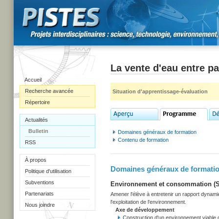
La vente d'eau entre p
Accueil
Recherche avancée
Situation d'apprentissage-évaluation
Répertoire
Actualités
Bulletin
Domaines généraux de formation
Contenu de formation
RSS
À propos
Domaines généraux de formati
Politique d'utilisation
Subventions
Environnement et consommation (Sec
Partenariats
Amener l'élève à entretenir un rapport dynami
l'exploitation de l'environnement.
Nous joindre
Axe de développement
Construction d'un environnement viable