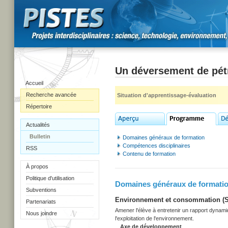
Un déversement de pét
Accueil
Recherche avancée
Situation d'apprentissage-évaluation
Répertoire
Actualités
Bulletin
Domaines généraux de formation
Compétences disciplinaires
RSS
Contenu de formation
À propos
Politique d'utilisation
Domaines généraux de formati
Subventions
Environnement et consommation (Sec
Partenariats
Amener l'élève à entretenir un rapport dynami
Nous joindre
l'exploitation de l'environnement.
Axe de développement