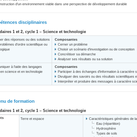
nstruction d'un environnement viable dans une perspective de développement durable
tences disciplinaires
aires 1 et 2, cycle 1 – Science et technologie
er des réponses ou des solutions
Composantes
roblèmes d'ordre scientifique ou
Cerner un problème
logique
Choisir un scénario d'investigation ou de conception
Concrétiser sa démarche
Analyser ses résultats ou sa solution
iquer à l'aide des langages
Composantes
s en science et en technologie
Participer à des échanges d'information à caractère s
Divulguer des savoirs ou des résultats scientifiques 
Interpréter et produire des messages à caractère scie
nu de formation
aires 1 et 2, cycle 1 – Science et technologie
ts
Terre et espace
Caractéristiques générales de la
Eau (répartition)
Hydrosphère
Types de sols