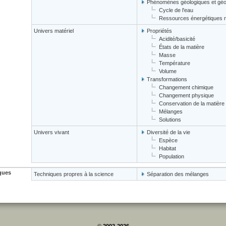
Phénomènes géologiques et gé
Cycle de l'eau
Ressources énergétiques r
Univers matériel
Propriétés
Acidité/basicité
États de la matière
Masse
Température
Volume
Transformations
Changement chimique
Changement physique
Conservation de la matière
Mélanges
Solutions
Univers vivant
Diversité de la vie
Espèce
Habitat
Population
ques
Techniques propres à la science
Séparation des mélanges