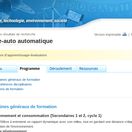
x résultats de recherche
Version imprimable
|
e-auto automatique
ion d'apprentissage-évaluation
ines généraux de formation
étences disciplinaires
enu de formation
nes généraux de formation
nnement et consommation (Secondaires 1 et 2, cycle 1)
'élève à entretenir un rapport dynamique avec son milieu, tout en gardant une distance criti
tation de l'environnement.
de développement