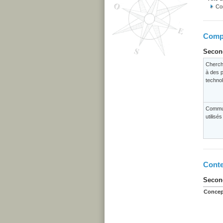
Co
Compé
Second
Cherch
à des p
techno
Commun
utilisé
Conte
Second
Concep