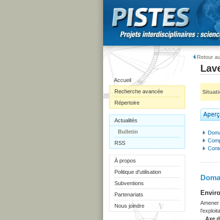
Retour au
Lav
Accueil
Recherche avancée
Situat
Répertoire
Actualités
Bulletin
Doma
Comp
RSS
Cont
À propos
Politique d'utilisation
Domai
Subventions
Enviro
Partenariats
Amener l
Nous joindre
l'exploi
Axe 