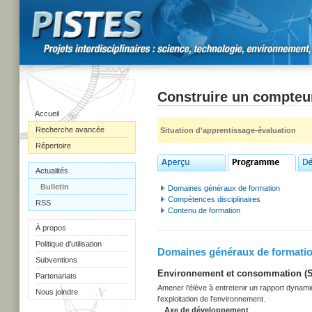
Construire un compteu
Accueil
Recherche avancée
Situation d'apprentissage-évaluation
Répertoire
Actualités
Bulletin
Domaines généraux de formation
Compétences disciplinaires
RSS
Contenu de formation
À propos
Politique d'utilisation
Domaines généraux de formati
Subventions
Environnement et consommation (Sec
Partenariats
Amener l'élève à entretenir un rapport dynami
Nous joindre
l'exploitation de l'environnement.
Axe de développement